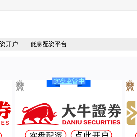
资开户
低息配资平台