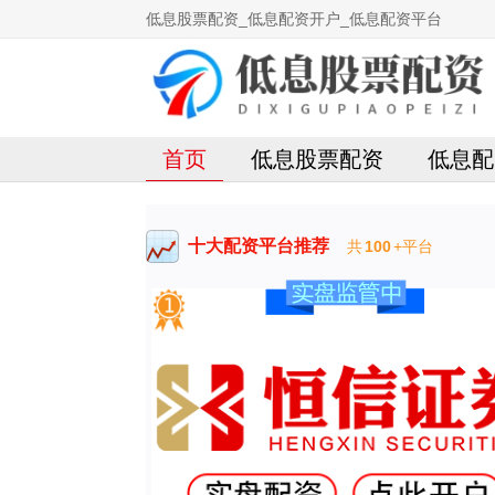
低息股票配资_低息配资开户_低息配资平台
首页
低息股票配资
低息配
十大配资平台推荐
共
100
+平台