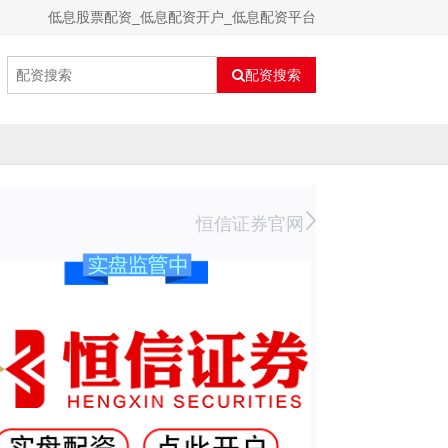
低息股票配资_低息配资开户_低息配资平台
配资搜索
恒信证券官网