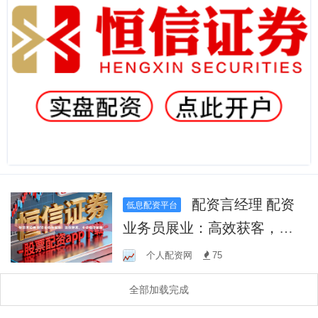
配资言经理 配资
低息配资平台
业务员展业：高效获客，业
绩倍增秘籍！
个人配资网
75
全部加载完成